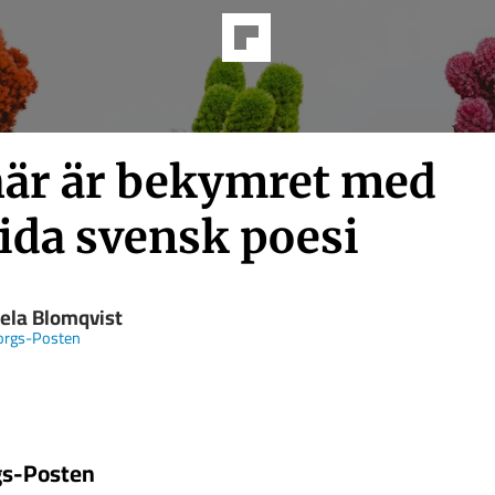
här är bekymret med
ida svensk poesi
ela Blomqvist
orgs-Posten
gs-Posten