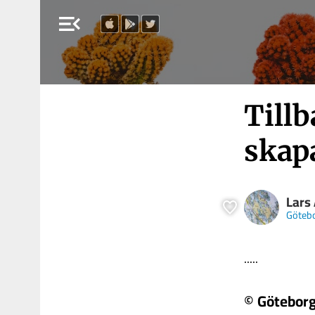
menu_open
Tillb
skap
Lars
Göteb
.....
© Götebor