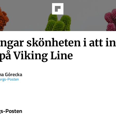
ngar skönheten i att in
på Viking Line
na Górecka
orgs-Posten
gs-Posten