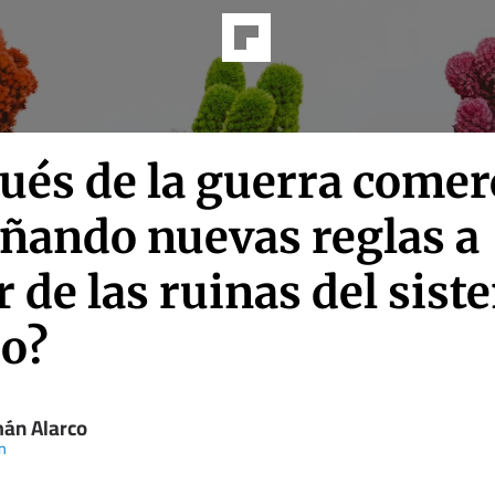
és de la guerra comerc
eñando nuevas reglas a
r de las ruinas del sis
io?
án Alarco
n