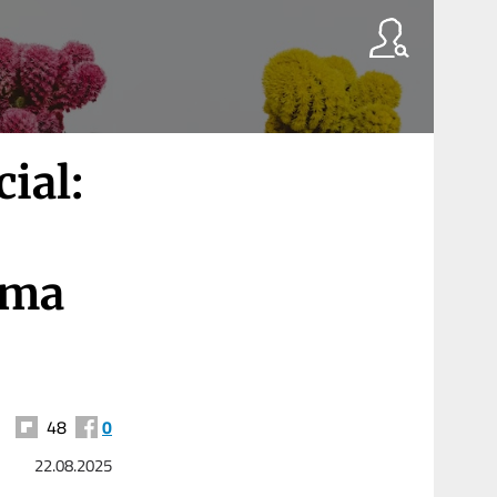
ial:
tema
48
0
22.08.2025