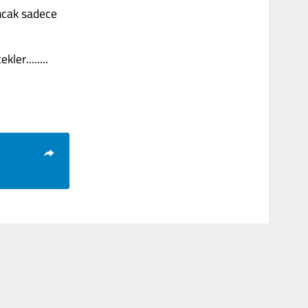
Ancak sadece
ler........