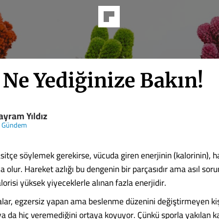
 Ne Yediğinize Bakın!
ayram Yıldız
k Gündem
asitçe söylemek gerekirse, vücuda giren enerjinin (kalorinin),
a olur. Hareket azlığı bu dengenin bir parçasıdır ama asıl sorun
lorisi yüksek yiyeceklerle alınan fazla enerjidir.
alar, egzersiz yapan ama beslenme düzenini değiştirmeyen kişi
 ya da hiç veremediğini ortaya koyuyor. Çünkü sporla yakılan ka