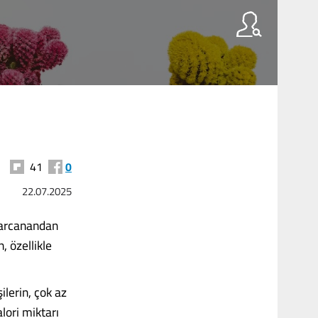
41
0
22.07.2025
 harcanandan
, özellikle
lerin, çok az
lori miktarı