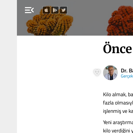
menu_open
Önce
Dr. B
Gerçe
Kilo almak, b
fazla olmasıyl
işlenmiş ve ka
Yeni araştırm
kilo verdiğini