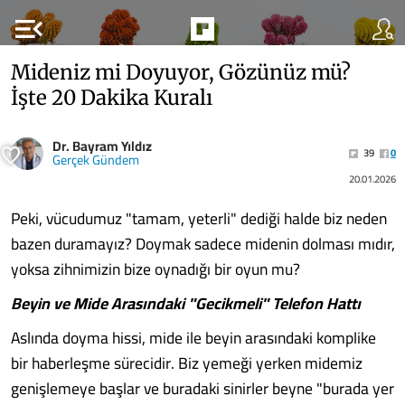
menu_open
Mideniz mi Doyuyor, Gözünüz mü?
İşte 20 Dakika Kuralı
Dr. Bayram Yıldız
39
0
Gerçek Gündem
20.01.2026
Peki, vücudumuz "tamam, yeterli" dediği halde biz neden
bazen duramayız? Doymak sadece midenin dolması mıdır,
yoksa zihnimizin bize oynadığı bir oyun mu?
Beyin ve Mide Arasındaki "Gecikmeli" Telefon Hattı
Aslında doyma hissi, mide ile beyin arasındaki komplike
bir haberleşme sürecidir. Biz yemeği yerken midemiz
genişlemeye başlar ve buradaki sinirler beyne "burada yer