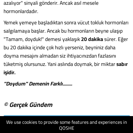
azalıyor" sinyali gönderir. Ancak asıl mesele
hormonlardadır.
Yemek yemeye başladıktan sonra vücut tokluk hormonları
salgılamaya başlar. Ancak bu hormonların beyne ulaşıp
"Tamam, doyduk!" demesi yaklaşık
20 dakika
sürer. Eğer
bu 20 dakika içinde çok hızlı yerseniz, beyniniz daha
doyma mesajını almadan siz ihtiyacınızdan fazlasını
tüketmiş olursunuz. Yani aslında doymak, bir miktar
sabır
işidir.
"Doydum" Demenin Farklı........
© Gerçek Gündem
We use cookies to provide some features and experiences in
visit website
QOSHE