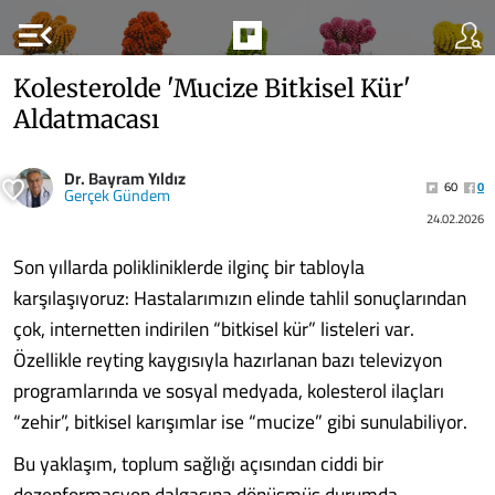
menu_open
Kolesterolde 'Mucize Bitkisel Kür'
Aldatmacası
Dr. Bayram Yıldız
60
0
Gerçek Gündem
24.02.2026
Son yıllarda polikliniklerde ilginç bir tabloyla
karşılaşıyoruz: Hastalarımızın elinde tahlil sonuçlarından
çok, internetten indirilen “bitkisel kür” listeleri var.
Özellikle reyting kaygısıyla hazırlanan bazı televizyon
programlarında ve sosyal medyada, kolesterol ilaçları
“zehir”, bitkisel karışımlar ise “mucize” gibi sunulabiliyor.
Bu yaklaşım, toplum sağlığı açısından ciddi bir
dezenformasyon dalgasına dönüşmüş durumda.