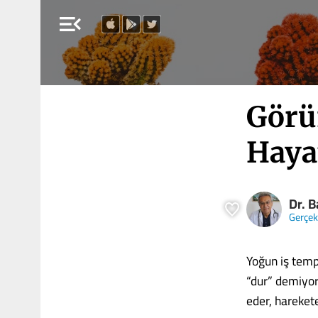
menu_open
Görü
Hayat
Dr. B
Gerçe
Yoğun iş temp
“dur” demiyor
eder, harekete