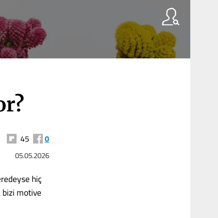
or?
45
0
05.05.2026
eredeyse hiç
 bizi motive