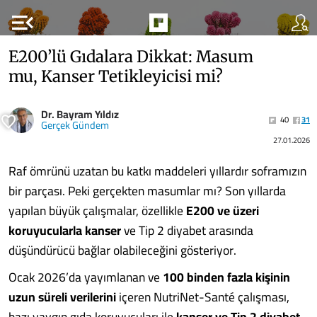
menu_open
E200’lü Gıdalara Dikkat: Masum
mu, Kanser Tetikleyicisi mi?
Dr. Bayram Yıldız
40
31
Gerçek Gündem
27.01.2026
Raf ömrünü uzatan bu katkı maddeleri yıllardır soframızın
bir parçası. Peki gerçekten masumlar mı? Son yıllarda
yapılan büyük çalışmalar, özellikle
E200 ve üzeri
koruyucularla kanser
ve Tip 2 diyabet arasında
düşündürücü bağlar olabileceğini gösteriyor.
Ocak 2026’da yayımlanan ve
100 binden fazla kişinin
uzun süreli verilerini
içeren NutriNet-Santé çalışması,
bazı yaygın gıda koruyucuları ile
kanser ve Tip 2 diyabet