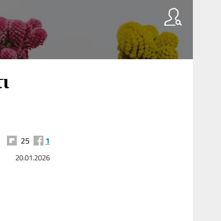
τι
25
1
20.01.2026