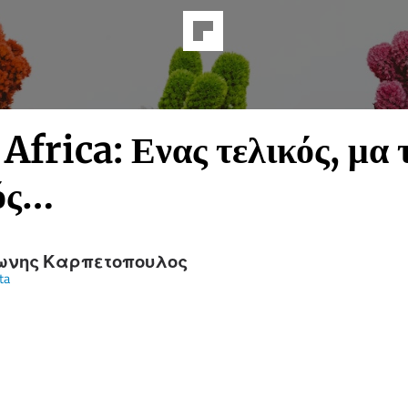
Africa: Ενας τελικός, μα 
ός…
ωνης Καρπετοπουλος
ta