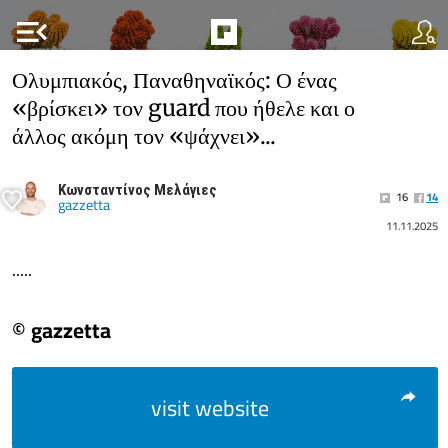
menu_open
Ολυμπιακός, Παναθηναϊκός: Ο ένας
«βρίσκει» τον guard που ήθελε και ο
άλλος ακόμη τον «ψάχνει»...
Κωνσταντίνος Μελάγιες
16
14
gazzetta
11.11.2025
.....
© gazzetta
visit website