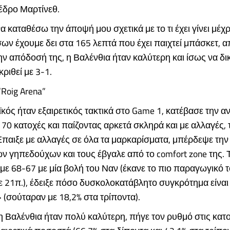
έδρο Μαρτίνεθ.
να καταθέσω την άποψή μου σχετικά με το τι έχει γίνει μέχρ
ων έχουμε δει στα 165 λεπτά που έχει παιχτεί μπάσκετ, 
ην απόδοσή της, η Βαλένθια ήταν καλύτερη και ίσως να δι
ριθεί με 3-1.
“Roig Arena”
ός ήταν εξαιρετικός τακτικά στο Game 1, κατέβασε την α
 70 κατοχές και παίζοντας αρκετά σκληρά και με αλλαγές,
 Έπαιξε με αλλαγές σε όλα τα μαρκαρίσματα, μπέρδεψε την
ων γηπεδούχων και τους έβγαλε από το comfort zone της. Τ
 με 68-67 με μία βολή του Ναν (έκανε το πιο παραγωγικό τ
ε 21π.), έδειξε πόσο δυσκολοκατάβλητο συγκρότημα είναι 
 (σούταραν με 18,2% στα τρίποντα).
η Βαλένθια ήταν πολύ καλύτερη, πήγε τον ρυθμό στις κατ