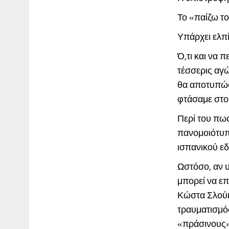
Το «παίζω το
Υπάρχει ελπ
Ό,τι και να π
τέσσερις αγώ
θα αποτυπώσε
φτάσαμε στο
Περί του πως
πανομοιότυπες
ισπανικού ε
Ωστόσο, αν υ
μπορεί να επ
Κώστα Σλούκα
τραυματισμό
«πράσινους» 