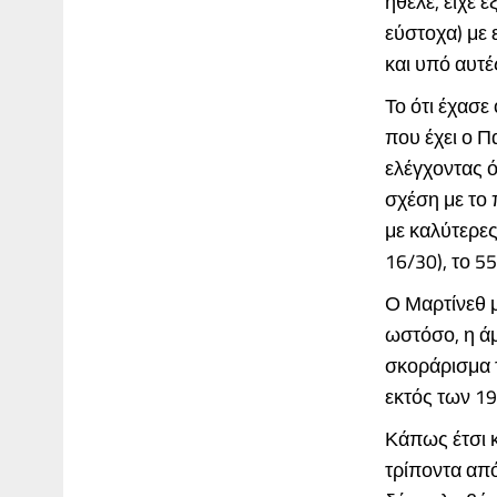
ήθελε, είχε 
εύστοχα) με 
και υπό αυτέ
Το ότι έχασε
που έχει ο Π
ελέγχοντας ό
σχέση με το 
με καλύτερες
16/30), το 5
Ο Μαρτίνεθ μ
ωστόσο, η άμ
σκοράρισμα τ
εκτός των 19 
Κάπως έτσι κ
τρίποντα από