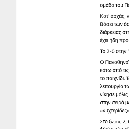
ομάδα του Π
Κατ’ αρχάς, 
Βάσει των όσ
διάρκειας στ
έχει ήδη προκ
Το 2-0 στην 
Ο Παναθηναϊκ
κάτω από τις
το παιχνίδι.
λειτουργία τ
νίκησε μόλις
στην σειρά μ
«νυχτερίδες»
Στο Game 2, 