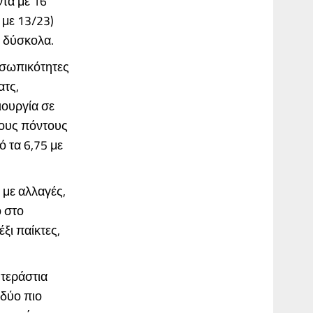
ντα με 16
 με 13/23)
ι δύσκολα.
ροσωπικότητες
ατς,
ιουργία σε
ιους πόντους
 τα 6,75 με
 με αλλαγές,
ο στο
ξι παίκτες,
 τεράστια
 δύο πιο