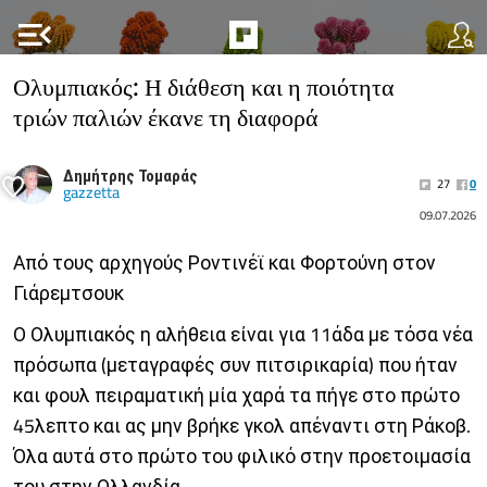
menu_open
Ολυμπιακός: Η διάθεση και η ποιότητα
τριών παλιών έκανε τη διαφορά
Δημήτρης Τομαράς
27
0
gazzetta
09.07.2026
Από τους αρχηγούς Ροντινέϊ και Φορτούνη στον
Γιάρεμτσουκ
Ο Ολυμπιακός η αλήθεια είναι για 11άδα με τόσα νέα
πρόσωπα (μεταγραφές συν πιτσιρικαρία) που ήταν
και φουλ πειραματική μία χαρά τα πήγε στο πρώτο
45λεπτο και ας μην βρήκε γκολ απέναντι στη Ράκοβ.
Όλα αυτά στο πρώτο του φιλικό στην προετοιμασία
του στην Ολλανδία.