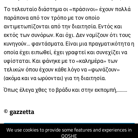
Το τελευταίο διάστημα οι «πράσινοι» έχουν πολλά
παράπονα από τον τρόπο με τον οποίο
αντιμετωπίζονται από την διαιτησία. Εντός και
εκτός των συνόρων. Και όχι. Δεν νομίζουν ότι τους
κυνηγούν... φαντάσματα. Είναι μια πραγματικότητα η
οποία έχει ειπωθεί, έχει γραφτεί και συνεχίζει να
υφίσταται. Και φάνηκε με το «καλημέρα» των
τελικών όπου έχουν κάθε λόγο να «φωνάζουν»
(ακόμα και να ωρύονται) για τη διαιτησία.
Όπως έλεγα χθες το βράδυ και στην εκπομπή,........
© gazzetta
We use cookies to provide some features and experiences in
visit website
QOSHE