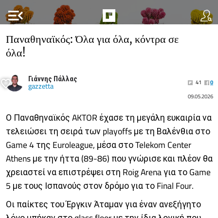
menu_open
Παναθηναϊκός: Όλα για όλα, κόντρα σε
όλα!
Γιάννης Πάλλας
41
0
gazzetta
09.05.2026
Ο Παναθηναϊκός AKTOR έχασε τη μεγάλη ευκαιρία να
τελειώσει τη σειρά των playoffs με τη Βαλένθια στο
Game 4 της Euroleague, μέσα στο Telekom Center
Athens με την ήττα (89-86) που γνώρισε και πλέον θα
χρειαστεί να επιστρέψει στη Roig Arena για το Game
5 με τους Ισπανούς στον δρόμο για το Final Four.
Οι παίκτες του Έργκιν Άταμαν για έναν ανεξήγητο
λόγο μπήκαν στο glass floor με την ίδια λογική που