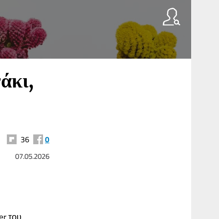
άκι,
36
0
07.05.2026
er του