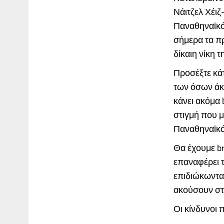
Νάιτζελ Χέιζ
Παναθηναϊκό
σήμερα τα πρ
δίκαιη νίκη 
Προσέξτε κάτ
των όσων άκο
κάνει ακόμα b
στιγμή που 
Παναθηναϊκό
Θα έχουμε br
επαναφέρει τ
επιδιώκωντας
ακούσουν στ
Οι κίνδυνοι