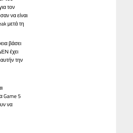
για τον
σαν να είναι
ak μετά τη
φεια βάσει
ΔΕΝ έχει
 αυτήν την
αι
να Game 5
ουν να