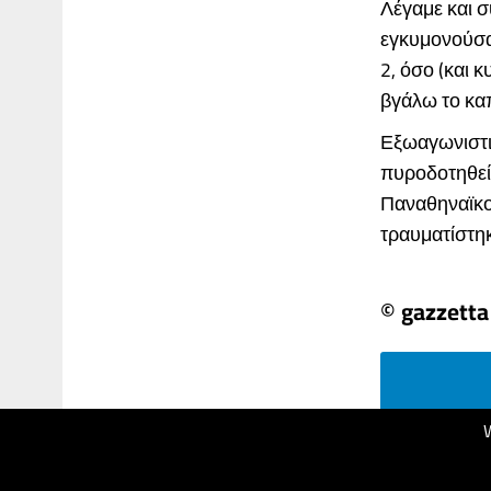
Λέγαμε και σ
εγκυμονούσαν
2, όσο (και 
βγάλω το καπ
Εξωαγωνιστικ
πυροδοτηθεί 
Παναθηναϊκο
τραυματίστηκ
© gazzetta