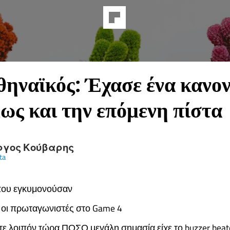
ηναϊκός: Έχασε ένα κανον
μως και την επόμενη πίστα
ργος Κούβαρης
ta
 που εγκυμονούσαν
ι οι πρωταγωνιστές στο Game 4
ε λοιπόν τώρα ΠΟΣΟ μεγάλη σημασία είχε το buzzer beat