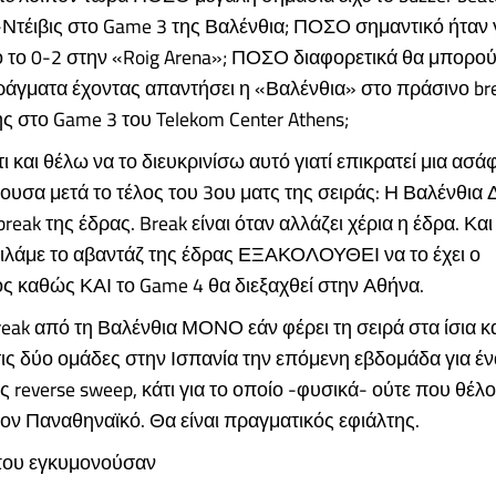
-Ντέιβις στο Game 3 της Βαλένθια; ΠΟΣΟ σημαντικό ήταν 
 το 0-2 στην «Roig Arena»; ΠΟΣΟ διαφορετικά θα μπορού
άγματα έχοντας απαντήσει η «Βαλένθια» στο πράσινο bre
της στο Game 3 του Telekom Center Athens;
ι και θέλω να το διευκρινίσω αυτό γιατί επικρατεί μια ασά
υσα μετά το τέλος του 3ου ματς της σειράς: Η Βαλένθια 
reak της έδρας. Break είναι όταν αλλάζει χέρια η έδρα. Και
μιλάμε το αβαντάζ της έδρας ΕΞΑΚΟΛΟΥΘΕΙ να το έχει ο
ς καθώς ΚΑΙ το Game 4 θα διεξαχθεί στην Αθήνα.
eak από τη Βαλένθια ΜΟΝΟ εάν φέρει τη σειρά στα ίσια κ
ις δύο ομάδες στην Ισπανία την επόμενη εβδομάδα για έ
 reverse sweep, κάτι για το οποίο -φυσικά- ούτε που θέλ
ον Παναθηναϊκό. Θα είναι πραγματικός εφιάλτης.
 που εγκυμονούσαν