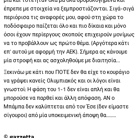
έπρεπε με στοιχεία να ξεμπροστιάζονται. Σιγά-σιγά
περιόρισα τις αναφορές μου, αφού στη χώρα το
ποδόσφαιρο παίζεται όλο και πιο δίκαια και μόνο
όσοι έχουν περίεργους σκοπούς επιχειρούν μονίμως
να το προβάλλουν ως πρώτο θέμα. (Αργότερα κάτι
επ’ αυτού με αφορμή την ΑΕΚ). Σήμερα ας κάνουμε
μία στροφή και ας ασχοληθούμε με διαιτησία…
Ξεκινάω με κάτι που ΠΟΤΕ δεν θα είχε το κουράγιο
να γράψει κανείς Ολυμπιακός και οι λόγοι είναι
γνωστοί: Η φάση του 1-1 δεν είναι απλή και θα
μπορούσε να παρθεί και άλλη απόφαση. ΑΝ ο
Μπάμπα δεν καλύπτεται από τον Έσε (δεν είμαστε
σίγουροι) από μία υποκειμενική άποψη θα........
© gazzetta