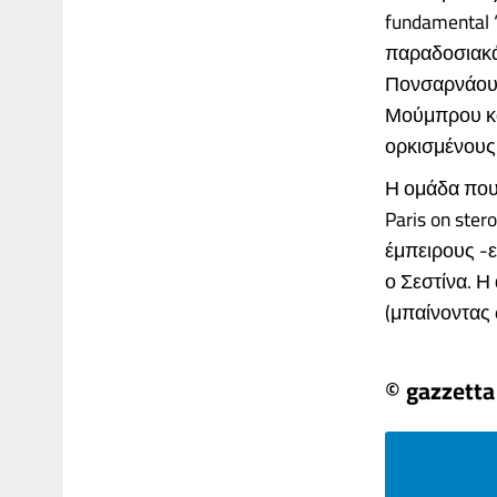
fundamental 
παραδοσιακά
Πονσαρνάου κ
Μούμπρου κα
ορκισμένους 
Η ομάδα που 
Paris on ster
έμπειρους -ε
ο Σεστίνα. Η
(μπαίνοντας ω
© gazzetta