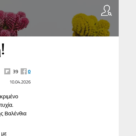
!
39
0
10.04.2026
εκριμένο
τυχία.
ης Βαλένθια
 με