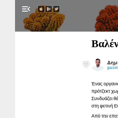
menu_open
Βαλέν
Δημ
gazzet
Ένας οργανι
πρότζεκτ χωρ
Συνδυάζει θέ
στη φετινή Ε
Από την επο