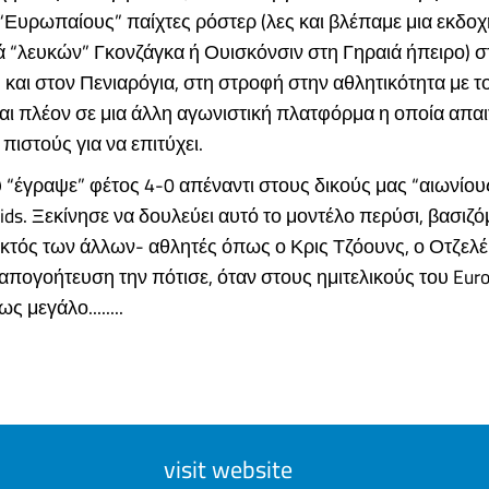
“Ευρωπαίους” παίχτες ρόστερ (λες και βλέπαμε μια εκδο
 “λευκών” Γκονζάγκα ή Ουισκόνσιν στη Γηραιά ήπειρο) σ
αι στον Πενιαρόγια, στη στροφή στην αθλητικότητα με τ
ι πλέον σε μια άλλη αγωνιστική πλατφόρμα η οποία απαι
πιστούς για να επιτύχει.
“έγραψε” φέτος 4-0 απέναντι στους δικούς μας “αιωνίους”
oids. Ξεκίνησε να δουλεύει αυτό το μοντέλο περύσι, βασιζό
κτός των άλλων- αθλητές όπως ο Κρις Τζόουνς, ο Οτζελέι,
 απογοήτευση την πότισε, όταν στους ημιτελικούς του Eur
ς μεγάλο........
visit website