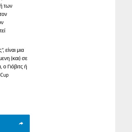
χή των
τον
ον
τεί
, είναι μια
μενη (και) σε
 ο Γιόβιτς ή
oCup