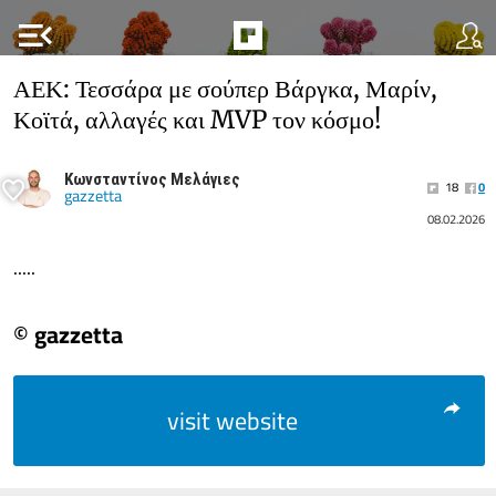
menu_open
ΑΕΚ: Τεσσάρα με σούπερ Βάργκα, Μαρίν,
Κοϊτά, αλλαγές και MVP τον κόσμο!
Κωνσταντίνος Μελάγιες
18
0
gazzetta
08.02.2026
.....
© gazzetta
visit website