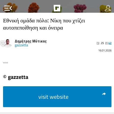
menu_open
Εθνική ομάδα πόλο: Νίκη που χτίζει
αυτοπεποίθηση και όνειρα
Δημήτρης Μύτικας
25
42
gazzetta
16.01.2026
.....
© gazzetta
visit website