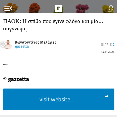
menu_open
ΠΑΟΚ: Η σπίθα που έγινε φλόγα και μία…
συγγνώμη
Κωνσταντίνος Μελάγιες
19
3
gazzetta
14.11.2025
.....
© gazzetta
visit website