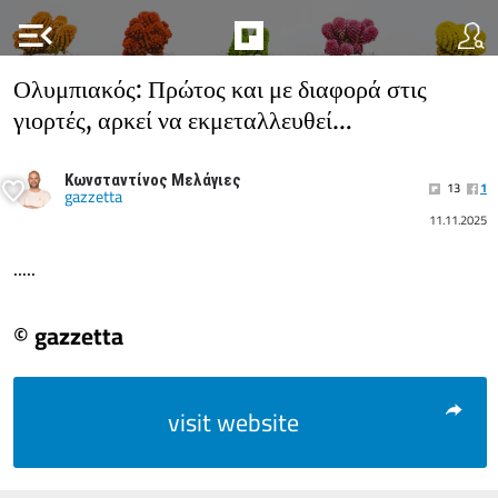
menu_open
Ολυμπιακός: Πρώτος και με διαφορά στις
γιορτές, αρκεί να εκμεταλλευθεί…
Κωνσταντίνος Μελάγιες
13
1
gazzetta
11.11.2025
.....
© gazzetta
visit website