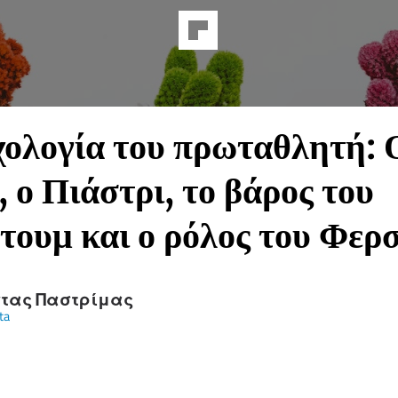
ολογία του πρωταθλητή: 
, ο Πιάστρι, το βάρος του
τουμ και ο ρόλος του Φερ
τας Παστρίμας
ta