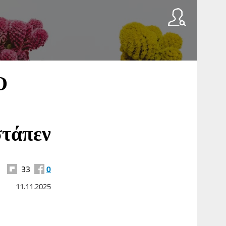
Ο
στάπεν
33
0
11.11.2025