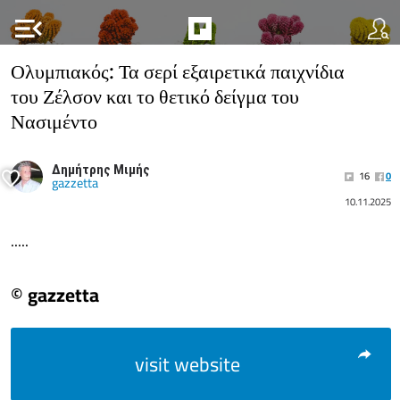
menu_open
Ολυμπιακός: Τα σερί εξαιρετικά παιχνίδια
του Ζέλσον και το θετικό δείγμα του
Νασιμέντο
Δημήτρης Μιμής
16
0
gazzetta
10.11.2025
.....
© gazzetta
visit website