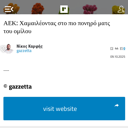
menu_open
ΑΕΚ: Χαμαιλέοντας στο πιο πονηρό ματς
του ομίλου
Νίκος Καρφής
44
0
gazzetta
09.10.2025
.....
© gazzetta
visit website