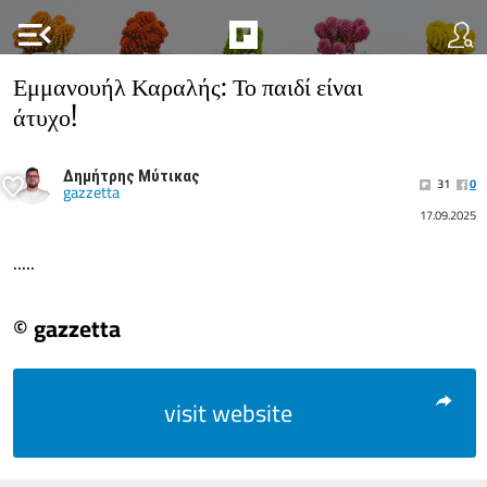
menu_open
Εμμανουήλ Καραλής: Το παιδί είναι
άτυχο!
Δημήτρης Μύτικας
31
0
gazzetta
17.09.2025
.....
© gazzetta
visit website