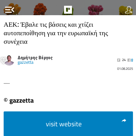
menu_open
ΑΕΚ: Έβαλε τις βάσεις και χτίζει
αυτοπεποίθηση για την ευρωπαϊκή της
συνέχεια
Δημήτρης Βέργος
24
0
gazzetta
01.08.2025
.....
© gazzetta
visit website