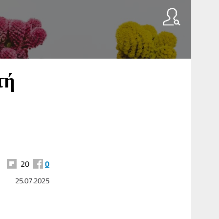
τή
20
0
25.07.2025