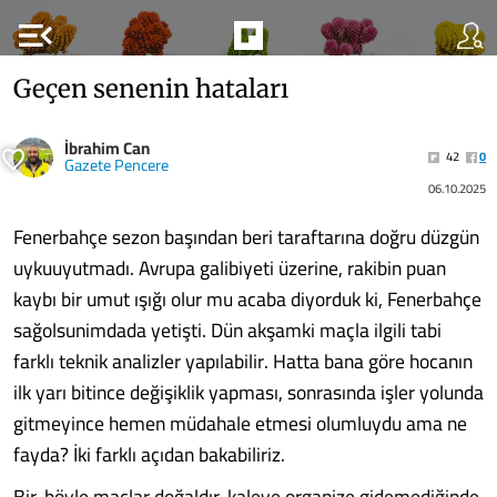
menu_open
Geçen senenin hataları
İbrahim Can
42
0
Gazete Pencere
06.10.2025
Fenerbahçe sezon başından beri taraftarına doğru düzgün
uykuuyutmadı. Avrupa galibiyeti üzerine, rakibin puan
kaybı bir umut ışığı olur mu acaba diyorduk ki, Fenerbahçe
sağolsunimdada yetişti. Dün akşamki maçla ilgili tabi
farklı teknik analizler yapılabilir. Hatta bana göre hocanın
ilk yarı bitince değişiklik yapması, sonrasında işler yolunda
gitmeyince hemen müdahale etmesi olumluydu ama ne
fayda? İki farklı açıdan bakabiliriz.
Bir, böyle maçlar doğaldır, kaleye organize gidemediğinde,