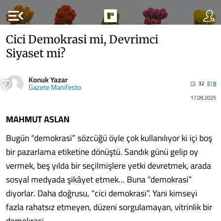
menu_open
Cici Demokrasi mi, Devrimci
Siyaset mi?
Konuk Yazar
32
0
Gazete Manifesto
17.09.2025
MAHMUT ASLAN
Bugün “demokrasi” sözcüğü öyle çok kullanılıyor ki içi boş
bir pazarlama etiketine dönüştü. Sandık günü gelip oy
vermek, beş yılda bir seçilmişlere yetki devretmek, arada
sosyal medyada şikâyet etmek… Buna “demokrasi”
diyorlar. Daha doğrusu, “cici demokrasi”. Yani kimseyi
fazla rahatsız etmeyen, düzeni sorgulamayan, vitrinlik bir
demokrasi.