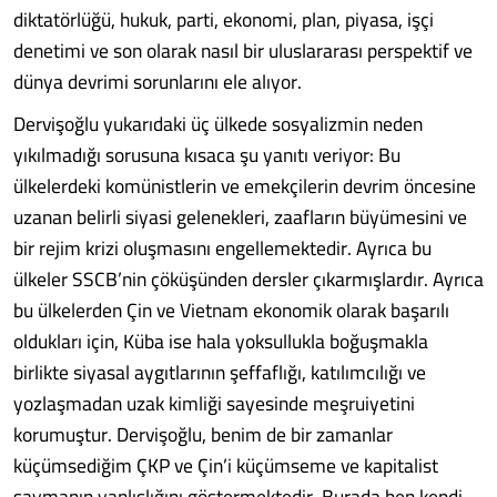
diktatörlüğü, hukuk, parti, ekonomi, plan, piyasa, işçi
denetimi ve son olarak nasıl bir uluslararası perspektif ve
dünya devrimi sorunlarını ele alıyor.
Dervişoğlu yukarıdaki üç ülkede sosyalizmin neden
yıkılmadığı sorusuna kısaca şu yanıtı veriyor: Bu
ülkelerdeki komünistlerin ve emekçilerin devrim öncesine
uzanan belirli siyasi gelenekleri, zaafların büyümesini ve
bir rejim krizi oluşmasını engellemektedir. Ayrıca bu
ülkeler SSCB’nin çöküşünden dersler çıkarmışlardır. Ayrıca
bu ülkelerden Çin ve Vietnam ekonomik olarak başarılı
oldukları için, Küba ise hala yoksullukla boğuşmakla
birlikte siyasal aygıtlarının şeffaflığı, katılımcılığı ve
yozlaşmadan uzak kimliği sayesinde meşruiyetini
korumuştur. Dervişoğlu, benim de bir zamanlar
küçümsediğim ÇKP ve Çin’i küçümseme ve kapitalist
saymanın yanlışlığını göstermektedir. Burada ben kendi