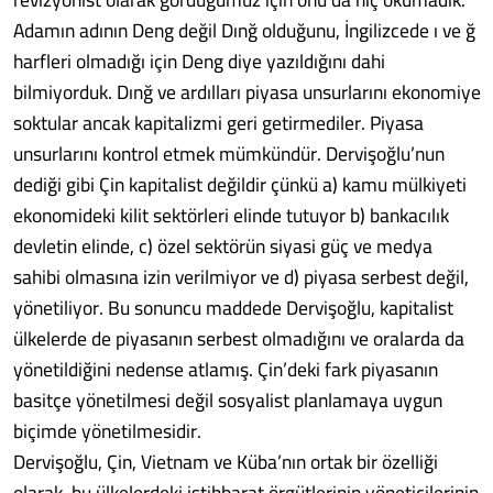
Adamın adının Deng değil Dınğ olduğunu, İngilizcede ı ve ğ
harfleri olmadığı için Deng diye yazıldığını dahi
bilmiyorduk. Dınğ ve ardılları piyasa unsurlarını ekonomiye
soktular ancak kapitalizmi geri getirmediler. Piyasa
unsurlarını kontrol etmek mümkündür. Dervişoğlu’nun
dediği gibi Çin kapitalist değildir çünkü a) kamu mülkiyeti
ekonomideki kilit sektörleri elinde tutuyor b) bankacılık
devletin elinde, c) özel sektörün siyasi güç ve medya
sahibi olmasına izin verilmiyor ve d) piyasa serbest değil,
yönetiliyor. Bu sonuncu maddede Dervişoğlu, kapitalist
ülkelerde de piyasanın serbest olmadığını ve oralarda da
yönetildiğini nedense atlamış. Çin’deki fark piyasanın
basitçe yönetilmesi değil sosyalist planlamaya uygun
biçimde yönetilmesidir.
Dervişoğlu, Çin, Vietnam ve Küba’nın ortak bir özelliği
olarak, bu ülkelerdeki istihbarat örgütlerinin yöneticilerinin