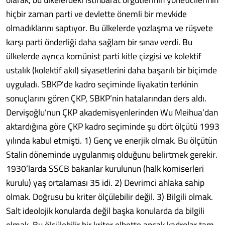
hiçbir zaman parti ve devlette önemli bir mevkide
olmadıklarını saptıyor. Bu ülkelerde yozlaşma ve rüşvete
karşı parti önderliği daha sağlam bir sınav verdi. Bu
ülkelerde ayrıca komünist parti kitle çizgisi ve kolektif
ustalık (kolektif akıl) siyasetlerini daha başarılı bir biçimde
uyguladı. SBKP’de kadro seçiminde liyakatin terkinin
sonuçlarını gören ÇKP, SBKP’nin hatalarından ders aldı.
Dervişoğlu’nun ÇKP akademisyenlerinden Wu Meihua’dan
aktardığına göre ÇKP kadro seçiminde şu dört ölçütü 1993
yılında kabul etmişti. 1) Genç ve enerjik olmak. Bu ölçütün
Stalin döneminde uygulanmış olduğunu belirtmek gerekir.
1930’larda SSCB bakanlar kurulunun (halk komiserleri
kurulu) yaş ortalaması 35 idi. 2) Devrimci ahlaka sahip
olmak. Doğrusu bu kriter ölçülebilir değil. 3) Bilgili olmak.
Salt ideolojik konularda değil başka konularda da bilgili
olmak. Bu ölçülebilir bir kriter elbette ancak kadrolar tam