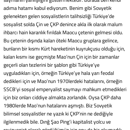
adıma hatamı kabul ediyorum. Benim gibi Sovyetik
gelenekten gelen sosyalistlerin talihsizliği Türkiye’de
sosyalist solda Çin ve ÇKP denince akla ilk olarak malum
ihbarcı hain karanlık fırıldak Maocu çetenin gelmesi oldu.
Bu çetenin dışında kalan öteki Maocu gruplara gelince,
bunların bir kısmı Kürt hareketinin kuyrukçusu olduğu için,
kalan kısmı ise geçmişte Mao’nun Çin için bir zamanlar
geçerli olan tezlerini bir şablon gibi Türkiye’ye
uyguladıkları için, örneğin Türkiye’ye hala yarı feodal
dedikleri için ve Mao’nun 1970lerdeki hatalarını, örneğin
SSCB’yi sosyal emperyalist saymayı mahkum etmedikleri
için biz onları ciddiye almakta zorlandık. Oysa ÇKP daha
1980lerde Mao’nun hatalarını aşmıştı. Biz Sovyetik
bilimsel sosyalistler ne yazık ki ÇKP’nin ne dediğiyle
ilgilenmedik bile. Dınğ Şao Ping’i kapitalist yolcu ve
revizyonist olarak gördüğümüz için onu da hiç okumadık.