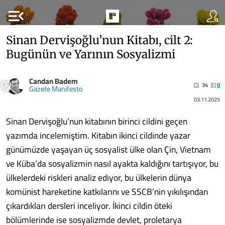
menu_open
Sinan Dervişoğlu’nun Kitabı, cilt 2:
Bugünün ve Yarının Sosyalizmi
Candan Badem
34
0
Gazete Manifesto
03.11.2025
Sinan Dervişoğlu’nun kitabının birinci cildini geçen
yazımda incelemiştim. Kitabın ikinci cildinde yazar
günümüzde yaşayan üç sosyalist ülke olan Çin, Vietnam
ve Küba’da sosyalizmin nasıl ayakta kaldığını tartışıyor, bu
ülkelerdeki riskleri analiz ediyor, bu ülkelerin dünya
komünist hareketine katkılarını ve SSCB’nin yıkılışından
çıkardıkları dersleri inceliyor. İkinci cildin öteki
bölümlerinde ise sosyalizmde devlet, proletarya