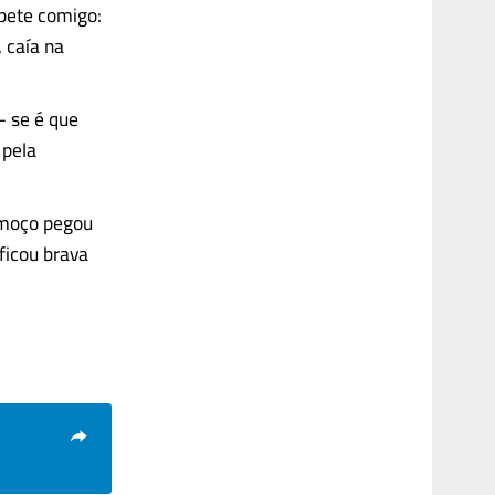
pete comigo:
, caía na
— se é que
 pela
lmoço pegou
ficou brava