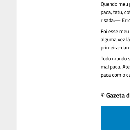
Quando meu p
paca, tatu, co
risada:— Erro
Foi esse meu 
alguma vez lá
primeira-dam
Todo mundo s
mal paca. Até
paca com o cas
© Gazeta 