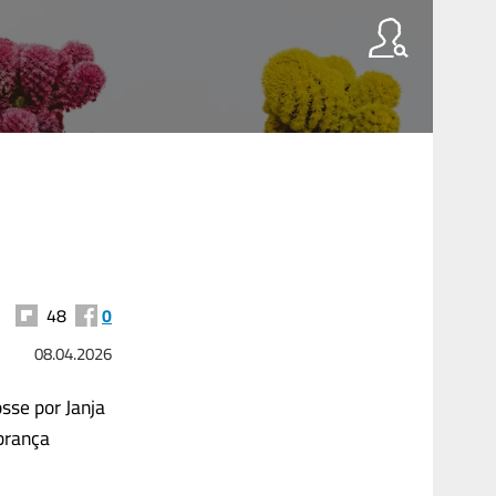
48
0
08.04.2026
sse por Janja
brança