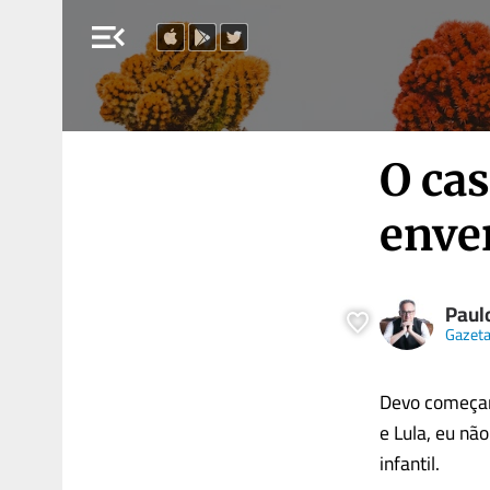
menu_open
O cas
enve
Paul
Gazet
Devo começar 
e Lula, eu nã
infantil.