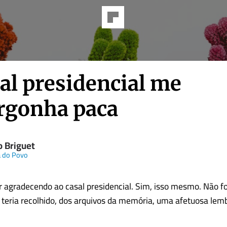
al presidencial me
rgonha paca
o Briguet
a do Povo
agradecendo ao casal presidencial. Sim, isso mesmo. Não fo
o teria recolhido, dos arquivos da memória, uma afetuosa lem