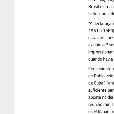
Brasil é uma 
Latina, ao la
“A declaração
1961 a 1969)
estavam consp
excluiu o Bra
impressionant
quando havia 
Convenientem
de Rubio veio
de Cuba”, “ant
suficiente pa
aposta no dia
reunião minis
os EUA não pr