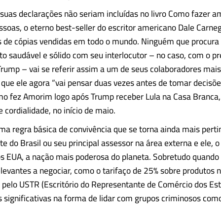
suas declarações não seriam incluídas no livro Como fazer a
essoas, o eterno best-seller do escritor americano Dale Carne
s de cópias vendidas em todo o mundo. Ninguém que procura 
o saudável e sólido com seu interlocutor – no caso, com o pr
rump – vai se referir assim a um de seus colaboradores mais
 que ele agora “vai pensar duas vezes antes de tomar decisõe
omo fez Amorim logo após Trump receber Lula na Casa Branca
 cordialidade, no início de maio.
ma regra básica de convivência que se torna ainda mais perti
te do Brasil ou seu principal assessor na área externa e ele, o
s EUA, a nação mais poderosa do planeta. Sobretudo quando 
levantes a negociar, como o tarifaço de 25% sobre produtos n
pelo USTR (Escritório do Representante de Comércio dos Est
s significativas na forma de lidar com grupos criminosos com