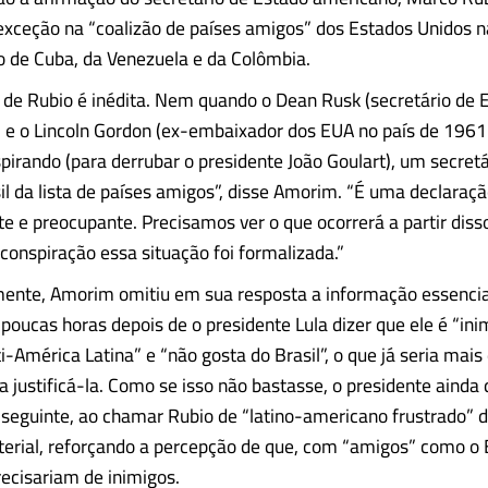
exceção na “coalizão de países amigos” dos Estados Unidos 
do de Cuba, da Venezuela e da Colômbia.
 de Rubio é inédita. Nem quando o Dean Rusk (secretário de 
 e o Lincoln Gordon (ex-embaixador dos EUA no país de 1961
irando (para derrubar o presidente João Goulart), um secret
sil da lista de países amigos”, disse Amorim. “É uma declaraç
e e preocupante. Precisamos ver o que ocorrerá a partir dis
conspiração essa situação foi formalizada.”
ente, Amorim omitiu em sua resposta a informação essencial
 poucas horas depois de o presidente Lula dizer que ele é “in
i-América Latina” e “não gosta do Brasil”, o que já seria mais
ra justificá-la. Como se isso não bastasse, o presidente ainda
 seguinte, ao chamar Rubio de “latino-americano frustrado”
terial, reforçando a percepção de que, com “amigos” como o B
ecisariam de inimigos.