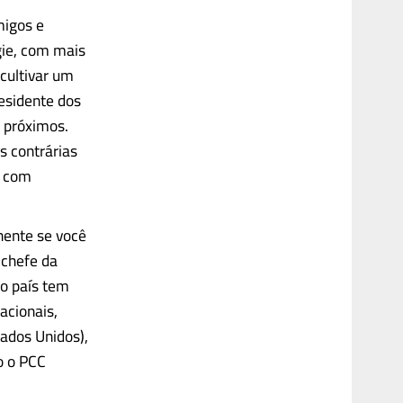
migos e
gie, com mais
cultivar um
esidente dos
 próximos.
s contrárias
, com
nente se você
 chefe da
o país tem
acionais,
ados Unidos),
o o PCC