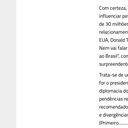
Com certeza, 
influenciar p
de 30 milhõe
relacionament
EUA, Donald T
Nem vai falar
ao Brasil”, c
surpreendente
Trata-se de u
for o presiden
diplomacia do
pendências re
recomendado 
e divergência
(Primeiro........