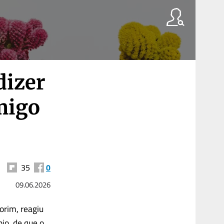
dizer
amigo
35
0
09.06.2026
orim, reagiu
io, de que o