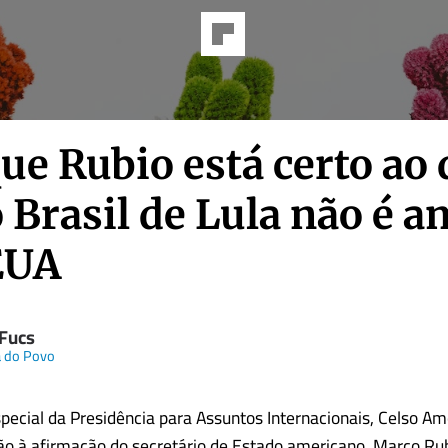
ue Rubio está certo ao 
 Brasil de Lula não é 
EUA
 Fucs
a do Povo
pecial da Presidência para Assuntos Internacionais, Celso Am
o à afirmação do secretário de Estado americano, Marco Rub