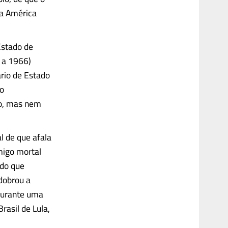
na América
Estado de
 a 1966)
ário de Estado
ão
so, mas nem
 de que afala
imigo mortal
 do que
 dobrou a
 durante uma
rasil de Lula,