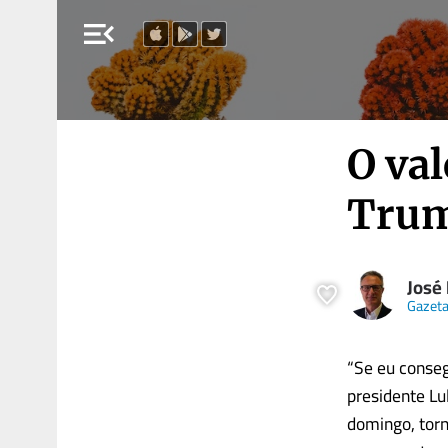
menu_open
O val
Trum
José
Gazet
“Se eu conseg
presidente Lu
domingo, torn