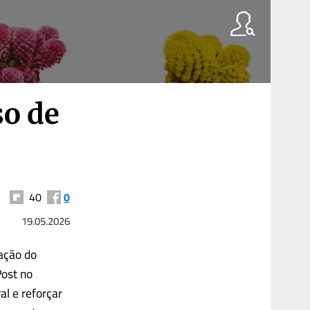
so de
40
0
19.05.2026
mação do
Post no
al e reforçar