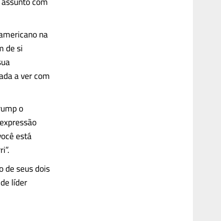
r assunto com
 americano na
m de si
sua
nada a ver com
Trump o
m expressão
você está
i”.
o de seus dois
de líder