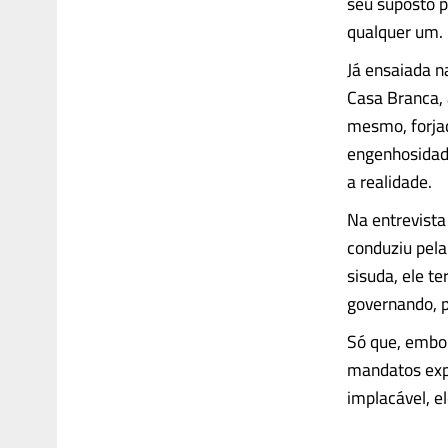
seu suposto p
qualquer um.
Já ensaiada n
Casa Branca, 
mesmo, forjad
engenhosidade
a realidade.
Na entrevista
conduziu pela
sisuda, ele te
governando, p
Só que, embor
mandatos expo
implacável, el