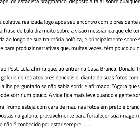
apel de estadista pragmático, disposto a falar sobre qualque
a coletiva realizada logo após seu encontro com o presidente
a frase de Lula diz muito sobre a visão messiânica que ele te
a ao longo de sua trajetória política, e principalmente sobre 
 para produzir narrativas que, muitas vezes, têm pouco ou 
 ao Post, Lula afirma que, ao entrar na Casa Branca, Donald 
 galeria de retratos presidenciais e, diante de suas fotos co
ria lhe perguntado se não sabia sorrir e afirmado: “Agora que 
ode sorrir um pouco. A vida fica mais leve quando a gente sorr
a Trump esteja com cara de mau nas fotos em preto e branc
stas na galeria, provavelmente para fortalecer sua imagem 
e não é conhecido por estar sempre........