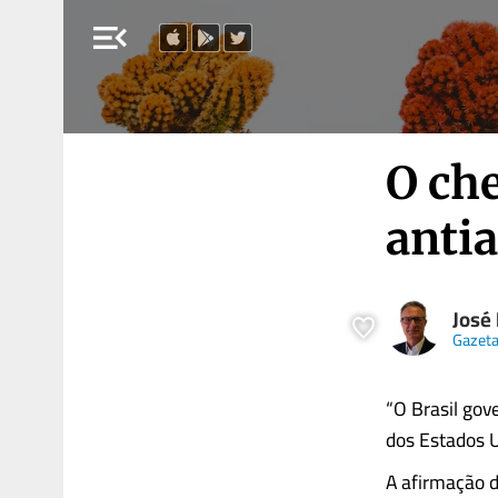
menu_open
O che
anti
José
Gazet
“O Brasil gov
dos Estados U
A afirmação d