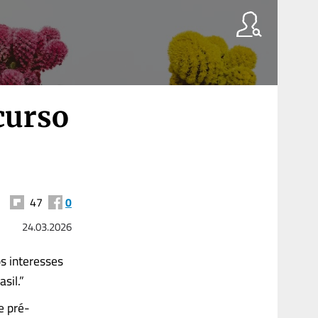
curso
47
0
24.03.2026
s interesses
sil.”
e pré-