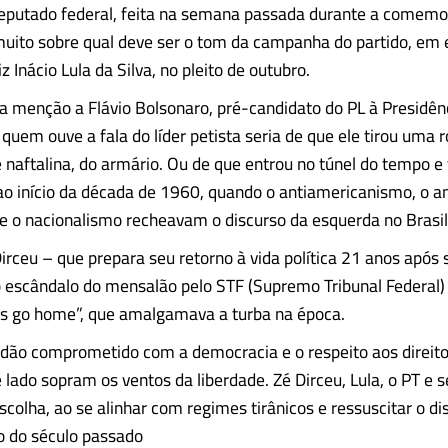
deputado federal, feita na semana passada durante a comemo
muito sobre qual deve ser o tom da campanha do partido, em 
z Inácio Lula da Silva, no pleito de outubro.
a menção a Flávio Bolsonaro, pré-candidato do PL à Presidênc
quem ouve a fala do líder petista seria de que ele tirou uma r
 naftalina, do armário. Ou de que entrou no túnel do tempo e 
o início da década de 1960, quando o antiamericanismo, o an
e o nacionalismo recheavam o discurso da esquerda no Brasi
Dirceu – que prepara seu retorno à vida política 21 anos após 
escândalo do mensalão pelo STF (Supremo Tribunal Federal) 
s go home”, que amalgamava a turba na época.
dão comprometido com a democracia e o respeito aos direitos
 lado sopram os ventos da liberdade. Zé Dirceu, Lula, o PT e s
scolha, ao se alinhar com regimes tirânicos e ressuscitar o di
o do século passado