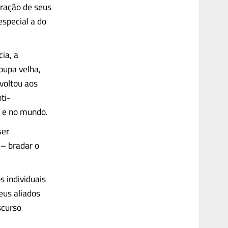
ração de seus
especial a do
ia, a
oupa velha,
voltou aos
ti-
l e no mundo.
ser
– bradar o
 individuais
eus aliados
scurso