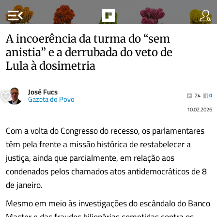
menu_open
A incoerência da turma do “sem
anistia” e a derrubada do veto de
Lula à dosimetria
José Fucs
24
0
Gazeta do Povo
10.02.2026
Com a volta do Congresso do recesso, os parlamentares
têm pela frente a missão histórica de restabelecer a
justiça, ainda que parcialmente, em relação aos
condenados pelos chamados atos antidemocráticos de 8
de janeiro.
Mesmo em meio às investigações do escândalo do Banco
Master e das fraudes bilionárias cometidas contra os