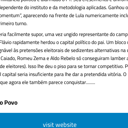
dependente do instituto e da metodologia aplicadas. Ganhou o
mentum”, aparecendo na frente de Lula numericamente incl
rimeiro turno.
ria facilmente supor, uma vez ungido representante do cam
 Flávio rapidamente herdou o capital político do pai. Um bloco
nável às pretensões eleitorais de sedizentes alternativas na d
o Caiado, Romeu Zema e Aldo Rebelo só conseguiram lamber a
 eleitores). Isso lhe deu o piso para se tornar competitivo. Po
l capital seria insuficiente para lhe dar a pretendida vitória. O 
 que agora ele também parece conquistar........
do Povo
visit website