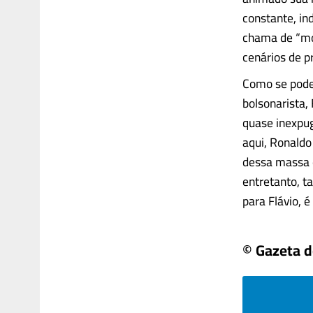
constante, in
chama de “mo
cenários de p
Como se pode
bolsonarista,
quase inexpug
aqui, Ronald
dessa massa de
entretanto, ta
para Flávio, é
© Gazeta 