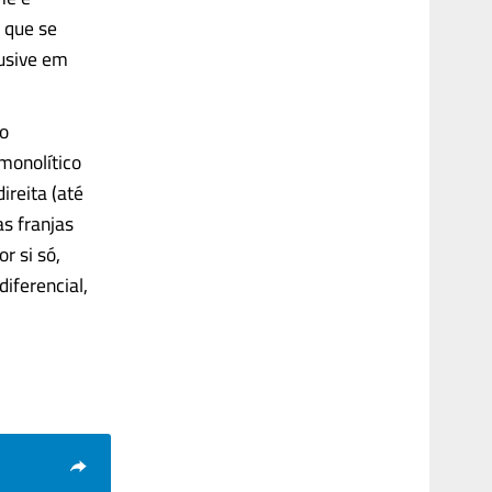
 que se
usive em
po
 monolítico
ireita (até
s franjas
r si só,
diferencial,