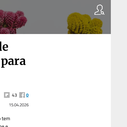
de
 para
43
0
15.04.2026
o tem
me e