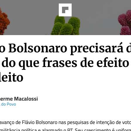
o Bolsonaro precisará 
do que frases de efeito
leito
herme Macalossi
a do Povo
avanço de Flávio Bolsonaro nas pesquisas de intenção de vot
ilitância política e alarmado o PT. Seu crescimento é unifor