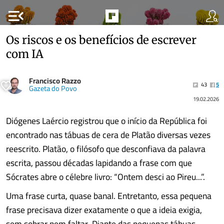
menu_open
Os riscos e os benefícios de escrever
com IA
Francisco Razzo
43
5
Gazeta do Povo
19.02.2026
Diógenes Laércio registrou que o início da República foi
encontrado nas tábuas de cera de Platão diversas vezes
reescrito. Platão, o filósofo que desconfiava da palavra
escrita, passou décadas lapidando a frase com que
Sócrates abre o célebre livro: “Ontem desci ao Pireu...”.
Uma frase curta, quase banal. Entretanto, essa pequena
frase precisava dizer exatamente o que a ideia exigia,
sem sobrar nem faltar. Diante das pequenas tábuas,