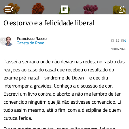
menu_open
O estorvo e a felicidade liberal
Francisco Razzo
32
0
Gazeta do Povo
10.06.2026
Passei a semana onde não devia: nas redes, no rastro das
reações ao caso do casal que recebeu o resultado do
exame pré-natal – síndrome de Down – e decidiu
interromper a gravidez. Conheço a discussão de cor.
Escrevi um livro contra o aborto e não me lembro de ter
convencido ninguém que já não estivesse convencido. Li
tudo assim mesmo, até o fim, com a disciplina de quem
cutuca ferida.
O argumento que voltou, como volta sempre, foi o do