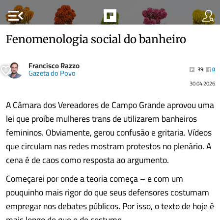
menu_open
Fenomenologia social do banheiro
Francisco Razzo
39
0
Gazeta do Povo
30.04.2026
A Câmara dos Vereadores de Campo Grande aprovou uma
lei que proíbe mulheres trans de utilizarem banheiros
femininos. Obviamente, gerou confusão e gritaria. Vídeos
que circulam nas redes mostram protestos no plenário. A
cena é de caos como resposta ao argumento.
Começarei por onde a teoria começa – e com um
pouquinho mais rigor do que seus defensores costumam
empregar nos debates públicos. Por isso, o texto de hoje é
mais longo do que o de costume.