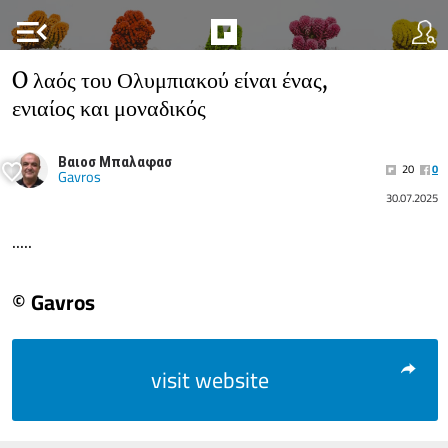
menu_open
O λαός του Ολυμπιακού είναι ένας,
ενιαίος και μοναδικός
Βαιοσ Μπαλαφασ
20
0
Gavros
30.07.2025
.....
© Gavros
visit website