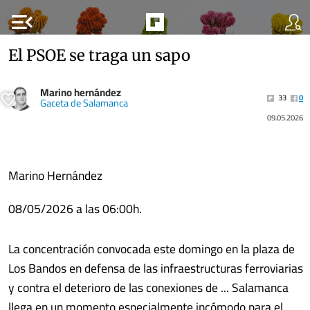
menu_open
El PSOE se traga un sapo
Marino hernández
33
0
Gaceta de Salamanca
09.05.2026
Marino Hernández
08/05/2026 a las 06:00h.
La concentración convocada este domingo en la plaza de
Los Bandos en defensa de las infraestructuras ferroviarias
y contra el deterioro de las conexiones de ... Salamanca
llega en un momento especialmente incómodo para el