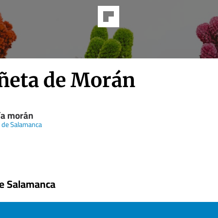
iñeta de Morán
ía morán
 de Salamanca
de Salamanca