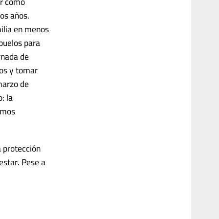
ar cómo
os años.
milia en menos
buelos para
rnada de
gos y tomar
marzo de
: la
íamos
a protección
estar. Pese a