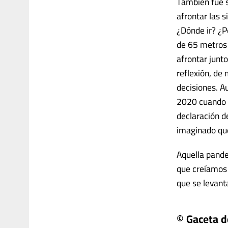
También fue s
afrontar las 
¿Dónde ir? ¿P
de 65 metros 
afrontar junt
reflexión, de 
decisiones. A
2020 cuando e
declaración d
imaginado que
Aquella pande
que creíamos 
que se levanta
© Gaceta 