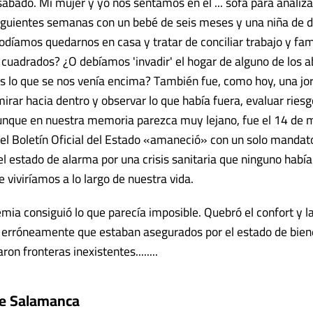
ábado. Mi mujer y yo nos sentamos en el ... sofá para analiz
siguientes semanas con un bebé de seis meses y una niña de d
odíamos quedarnos en casa y tratar de conciliar trabajo y fa
cuadrados? ¿O debíamos 'invadir' el hogar de alguno de los a
os lo que se nos venía encima? También fue, como hoy, una jo
mirar hacia dentro y observar lo que había fuera, evaluar ries
unque en nuestra memoria parezca muy lejano, fue el 14 de 
l Boletín Oficial del Estado «amaneció» con un solo mandato
el estado de alarma por una crisis sanitaria que ninguno hab
 viviríamos a lo largo de nuestra vida.
mia consiguió lo que parecía imposible. Quebró el confort y l
erróneamente que estaban asegurados por el estado de bien
ron fronteras inexistentes........
de Salamanca