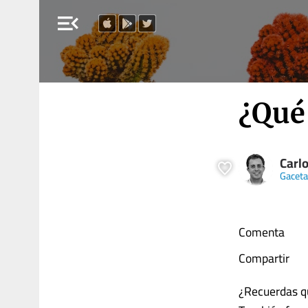
menu_open
¿Qué
Carl
Gaceta
Comenta
Compartir
¿Recuerdas qu