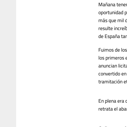
Mañana tenemo
oportunidad p
más que mil d
resulte incre
de España tam
Fuimos de los
los primeros 
anuncian licit
convertido en
tramitación e
En plena era 
retrata el aban