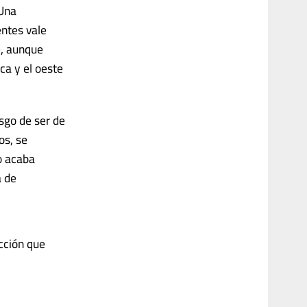
 Una
entes vale
e, aunque
ca y el oeste
esgo de ser de
os, se
do acaba
a de
cción que