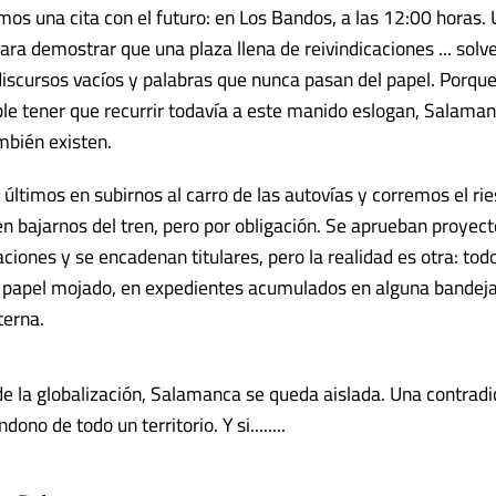
s una cita con el futuro: en Los Bandos, a las 12:00 horas.
ara demostrar que una plaza llena de reivindicaciones ... solv
iscursos vacíos y palabras que nunca pasan del papel. Porqu
íble tener que recurrir todavía a este manido eslogan, Salaman
bién existen.
 últimos en subirnos al carro de las autovías y corremos el ri
en bajarnos del tren, pero por obligación. Se aprueban proyect
aciones y se encadenan titulares, pero la realidad es otra: to
 papel mojado, en expedientes acumulados en alguna bandej
terna.
de la globalización, Salamanca se queda aislada. Una contradi
dono de todo un territorio. Y si........