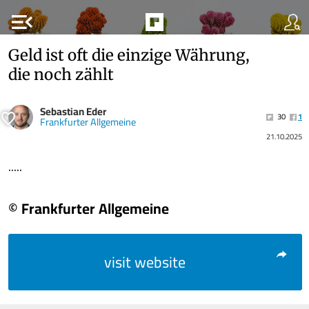
menu_open
Geld ist oft die einzige Währung,
die noch zählt
Sebastian Eder
30
1
Frankfurter Allgemeine
21.10.2025
.....
© Frankfurter Allgemeine
visit website