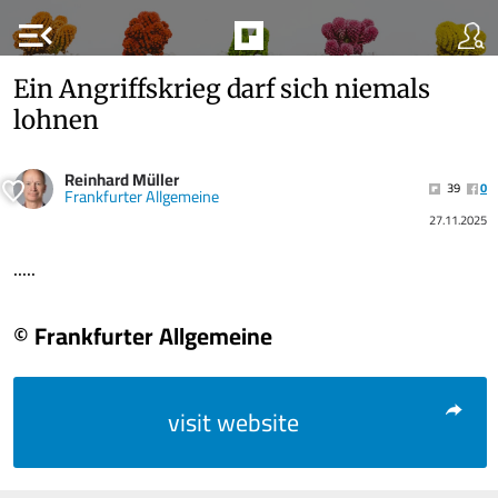
menu_open
Ein Angriffskrieg darf sich niemals
lohnen
Reinhard Müller
39
0
Frankfurter Allgemeine
27.11.2025
.....
© Frankfurter Allgemeine
visit website