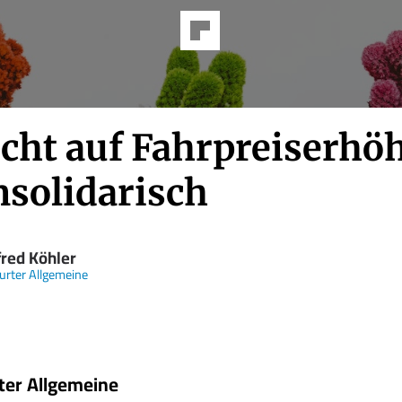
icht auf Fahrpreiserhö
nsolidarisch
red Köhler
urter Allgemeine
ter Allgemeine