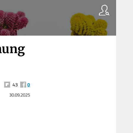
hung
43
0
30.09.2025