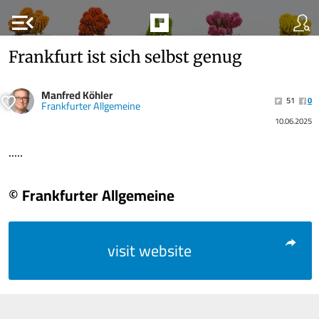
menu_open
Frankfurt ist sich selbst genug
Manfred Köhler
51
0
Frankfurter Allgemeine
10.06.2025
.....
© Frankfurter Allgemeine
visit website