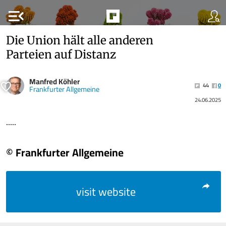
menu_open
Die Union hält alle anderen
Parteien auf Distanz
Manfred Köhler
44
0
Frankfurter Allgemeine
24.06.2025
.....
© Frankfurter Allgemeine
visit website